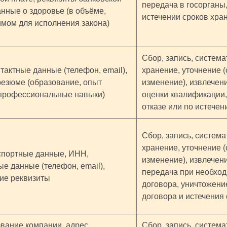
передача в госорганы
анные о здоровье (в объёме,
истечении сроков хра
мом для исполнения закона)
Сбор, запись, система
тактные данные (телефон, email),
хранение, уточнение 
езюме (образование, опыт
изменение), извлечен
 профессиональные навыки)
оценки квалификации,
отказе или по истечен
Сбор, запись, система
хранение, уточнение 
спортные данные, ИНН,
изменение), извлечен
ые данные (телефон, email),
передача при необхо
ие реквизиты
договора, уничтожени
договора и истечения
вание компании, адрес
Сбор, запись, система