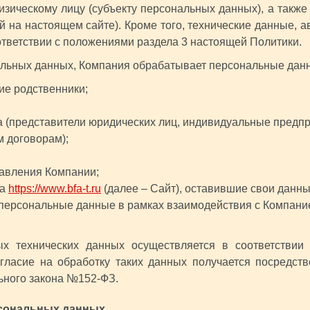
зическому лицу (субъекту персональных данных), а также
 на настоящем сайте). Кроме того, технические данные, 
ответствии с положениями раздела 3 настоящей Политики.
нальных данных, Компания обрабатывает персональные дан
ие родственники;
а (представители юридических лиц, индивидуальные предп
м договорам);
равления Компании;
та
https://www.bfa-t.ru
(далее – Сайт), оставившие свои данн
ерсональные данные в рамках взаимодействия с Компанией 
ых технических данных осуществляется в соответстви
ласие на обработку таких данных получается посредст
ьного закона №152‑ФЗ.
рсональных данных