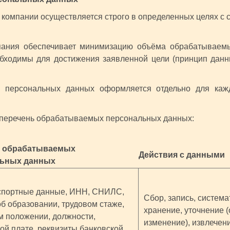
в компании осуществляется строго в определенных целях 
мпания обеспечивает минимизацию объёма обрабатываем
бходимы для достижения заявленной цели (принцип данны
ку персональных данных оформляется отдельно для каж
н перечень обрабатываемых персональных данных:
ь обрабатываемых
Действия с данными
льных данных
спортные данные, ИНН, СНИЛС,
Сбор, запись, система
б образовании, трудовом стаже,
хранение, уточнение 
 положении, должности,
изменение), извлечен
ой плате, реквизиты банковской