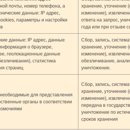
ной почты, номер телефона, а
хранение, уточнение 
хнические данные: IP адрес,
изменение), извлечен
ookies, параметры и настройки
ответа на запрос, уни
ов
года или при отзыве с
кие данные: IP адрес, данные
Сбор, запись, система
 информация о браузере,
хранение, уточнение 
ве, геолокационные данные
изменение), извлечен
безличивания), статистика
обезличивание, анализ
ия страниц
уничтожение.
Сбор, запись, система
хранение, уточнение 
 необходимые для представления
изменение), извлечен
рственные органы в соответствии
передача в государст
номочиями
уничтожение по истеч
сроков хранения