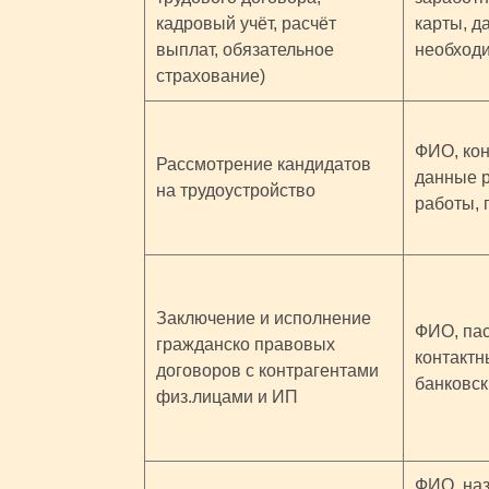
кадровый учёт, расчёт
карты, д
выплат, обязательное
необходи
страхование)
ФИО, кон
Рассмотрение кандидатов
данные р
на трудоустройство
работы,
Заключение и исполнение
ФИО, па
гражданско правовых
контактн
договоров с контрагентами
банковск
физ.лицами и ИП
ФИО, наз