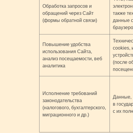
Обработка запросов и
электрон
обращений через Сайт
также те
(формы обратной связи)
данные c
браузер
Техничес
Повышение удобства
cookies,
использования Сайта,
устройст
анализ посещаемости, веб
(после о
аналитика
посещен
Исполнение требований
Данные,
законодательства
в госуда
(налогового, бухгалтерского,
с их пол
миграционного и др.)